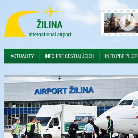
Preskočiť na hlavný obsah
Sitemap
AKTUALITY
INFO PRE CESTUJÚCICH
INFO PRE PILO