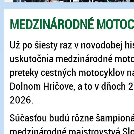
MEDZINÁRODNÉ MOTOC
Už po šiesty raz v novodobej his
uskutočnia medzinárodné mot
preteky cestných motocyklov na
Dolnom Hričove, a to v dňoch 2
2026.
Súčasťou budú rôzne šampioná
medzinárodné majstrovstvá Sl