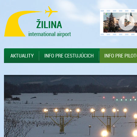
Preskočiť na hlavný obsah
Sitemap
AKTUALITY
INFO PRE CESTUJÚCICH
INFO PRE PILO