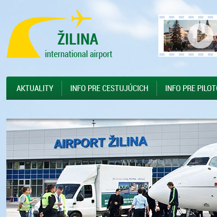
Preskočiť na hlavný obsah
Sitemap
AKTUALITY
INFO PRE CESTUJÚCICH
INFO PRE PILO